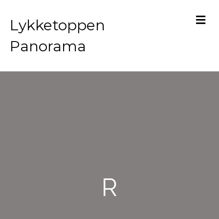
M
Lykketoppen
Panorama
R